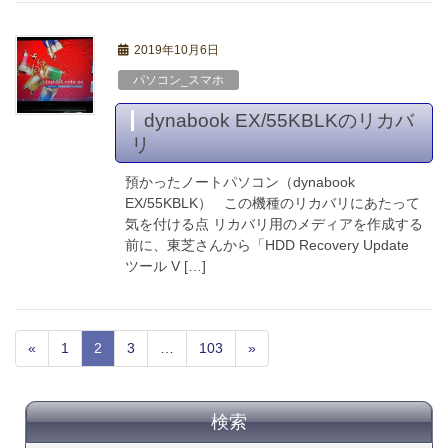
2019年10月6日
パソコン_スマホ
dynabook EX/55KBLKのリカバ
リ
預かったノートパソコン（dynabook
EX/55KBLK） この機種のリカバリにあたって
気を付ける点 リカバリ用のメディアを作成する
前に、東芝さんから「HDD Recovery Update
ツール V […]
«
1
2
3
…
103
»
検索