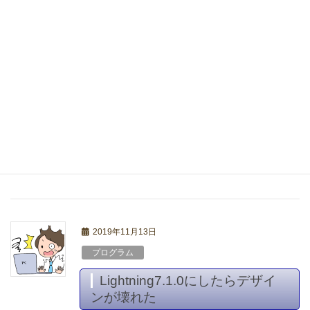
2020年1月27日
雑学
日本史の流れが知りたく
て。。。
日本史は、学生時代から苦手だった。 当時、年
号がばかりを覚えることに主流が置かれていた
から、 ○○年、何があった。 で、それにはなに
かしらの理由があったはず、そのせいでこうな
って。。。 なんてことがざっくりと知りたかっ
た […]
2019年11月13日
プログラム
Lightning7.1.0にしたらデザイ
ンが壊れた